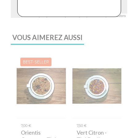
Leaflet
|
© Openstreetmap France | ©
OpenStreetMap
contributors
VOUS AIMEREZ AUSSI
BEST-SELLER
7,00 €
7,50 €
Orientis
Vert Citron
-