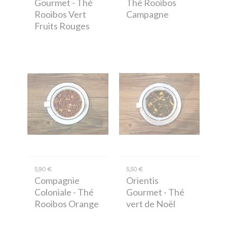
Gourmet
- Thé
Thé Rooibos
Rooibos Vert
Campagne
Fruits Rouges
5,90 €
5,50 €
Compagnie
Orientis
Coloniale
- Thé
Gourmet
- Thé
Rooibos Orange
vert de Noël