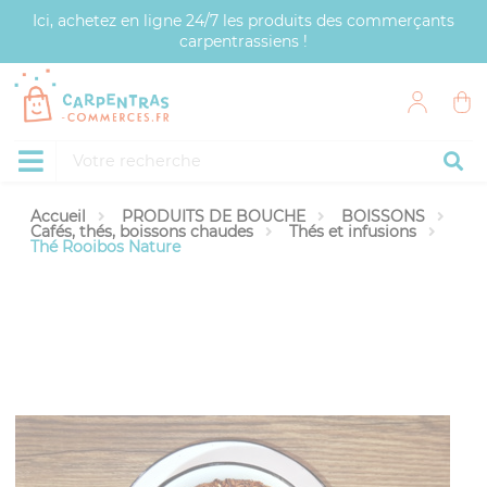
Panneau de gestion des cookies
Ici, achetez en ligne 24/7 les produits des commerçants
carpentrassiens !
Accueil
PRODUITS DE BOUCHE
BOISSONS
Cafés, thés, boissons chaudes
Thés et infusions
Thé Rooibos Nature