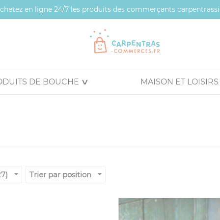
 achetez en ligne 24/7 les produits des commerçants carpentrassi
ODUITS DE BOUCHE
MAISON ET LOISIRS
27)
Trier par position