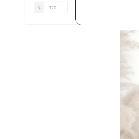
Wild 
Tourn
€