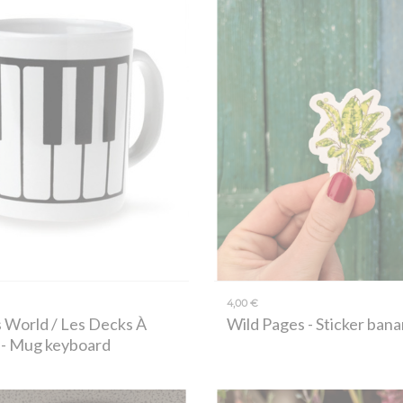
4,00 €
 World / Les Decks À
Wild Pages
- Sticker bana
- Mug keyboard