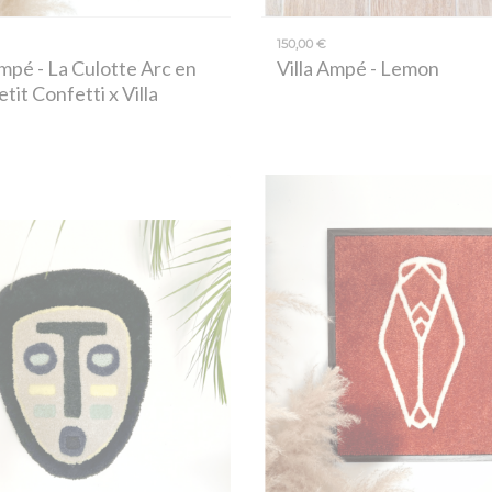
150,00 €
Ampé
- La Culotte Arc en
Villa Ampé
- Lemon
etit Confetti x Villa
)