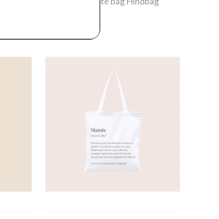
bag
Hindbag
- Tote bag Hindbag
Nounou