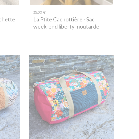
35,00 €
chette
La Ptite Cachottière
- Sac
week-end liberty moutarde