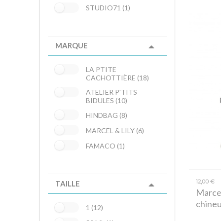
STUDIO71 (1)
MARQUE
LA PTITE
CACHOTTIÈRE (18)
ATELIER P'TITS
BIDULES (10)
HINDBAG (8)
MARCEL & LILY (6)
FAMACO (1)
12,00 €
TAILLE
Marcel
chine
1 (12)