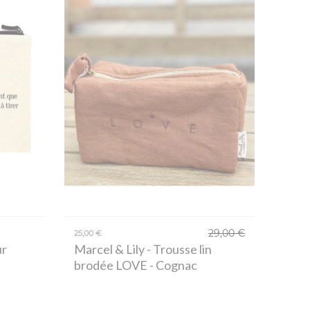
29,00 €
25,00 €
ur
Marcel & Lily
- Trousse lin
brodée LOVE - Cognac