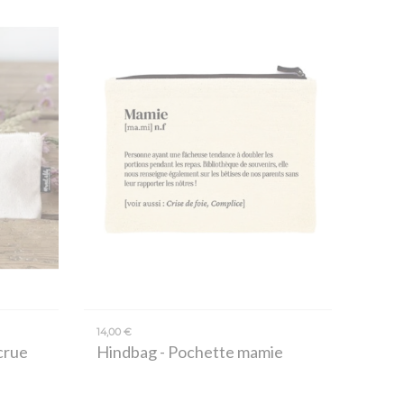
14,00 €
crue
Hindbag
- Pochette mamie