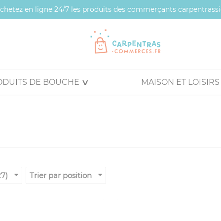
 achetez en ligne 24/7 les produits des commerçants carpentrassi
ODUITS DE BOUCHE
MAISON ET LOISIRS
27)
Trier par position