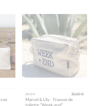
35,00 €
28,00 €
crue
Marcel & Lily
- Trousse de
toilette "Week-end"