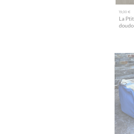
19,00 €
La Pti
doudo