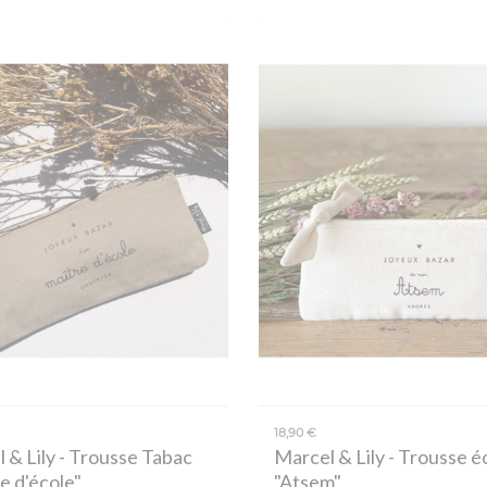
18,90 €
 & Lily
- Trousse Tabac
Marcel & Lily
- Trousse é
e d'école"
"Atsem"