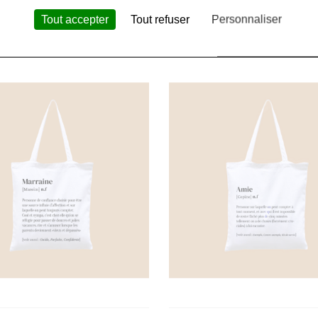
co
- Cirage Famaco
Hindbag
- Tote bag Hind
Grande soeur
Tout accepter
Tout refuser
Personnaliser