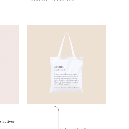
z activer
16,00 €