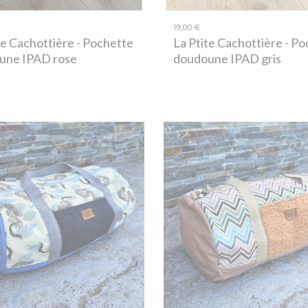
19,00 €
te Cachottière
- Pochette
La Ptite Cachottière
- Po
une IPAD rose
doudoune IPAD gris