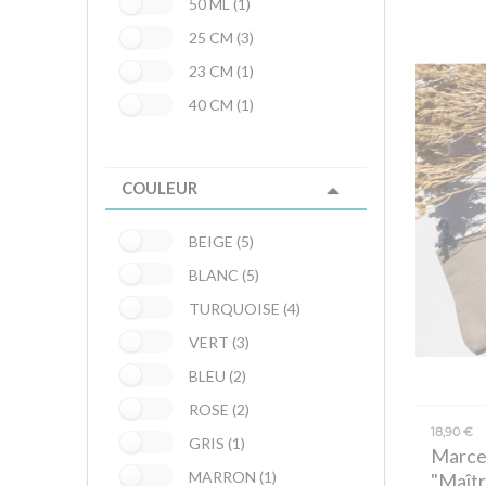
50 ML (1)
25 CM (3)
23 CM (1)
40 CM (1)
COULEUR
BEIGE (5)
BLANC (5)
TURQUOISE (4)
VERT (3)
BLEU (2)
ROSE (2)
18,90 €
GRIS (1)
Marcel
MARRON (1)
"Maîtr