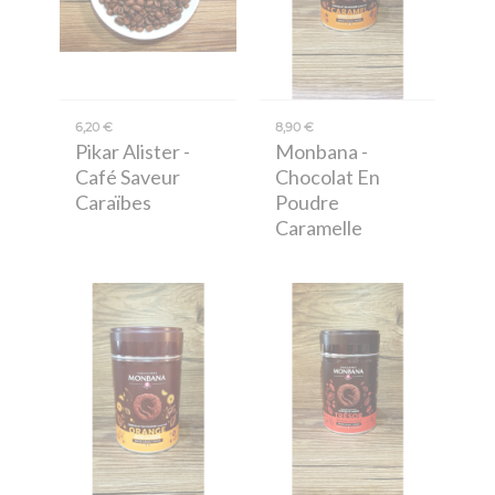
6,20 €
8,90 €
Pikar Alister
-
Monbana
-
Café Saveur
Chocolat En
Caraïbes
Poudre
Caramelle