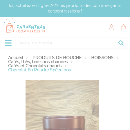
Panneau de gestion des cookies
Ici, achetez en ligne 24/7 les produits des commerçants
carpentrassiens !
Accueil
PRODUITS DE BOUCHE
BOISSONS
Cafés, thés, boissons chaudes
Cafés et Chocolats chauds
Chocolat En Poudre Spéculoos