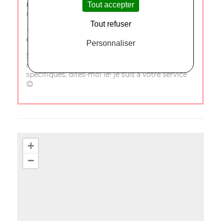
rue porte de Monteux
et laissez-vous séduire par
Tout accepter
nos trésors naturels !
Tout refuser
✨
Le comptoir du bien-être– La nature au service
de votre bien-être !
✨
Personnaliser
Si vous souhaitez une personnalisation avec le
nom de votre boutique ou des détails
spécifiques, dites-moi le! je suis à votre service
😊
+
−