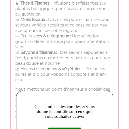
🍵
Thés & Tisanes
: Infusions bienfaisantes aux
plantes biologiques pour prendre soin de vous
au quotidien.
🍯
Miels locaux
: Des miels purs et naturels aux
saveurs variées, récoltés avec passion par nos
apiculteurs ici de notre region.
🥜
Fruits secs & oléagineux
: Une sélection
gourmande et nutritive pour une alimentation
saine.
🛁
Savons artisanaux
: Des savons saponifiés à
froid, enrichis en ingrédients naturels pour une
peau douce et nourrie.
🌿
Huiles essentielles & végétales
: Des huiles
pures et bio pour vos soins corporels et bien-
être.
Nous mettons un point d’honneur à choisir des
produits de qualité
, issus de l’agriculture
biologique ou de producteurs engagés. Parce
que votre santé et celle de la planète sont
Ce site utilise des cookies et vous
essentielles, nous privilégions des produits
sains,
donne le contrôle sur ceux que
vous souhaitez activer
éthiques et authentiques
.
📍
Venez nous rendre visite à Carpentras au 41