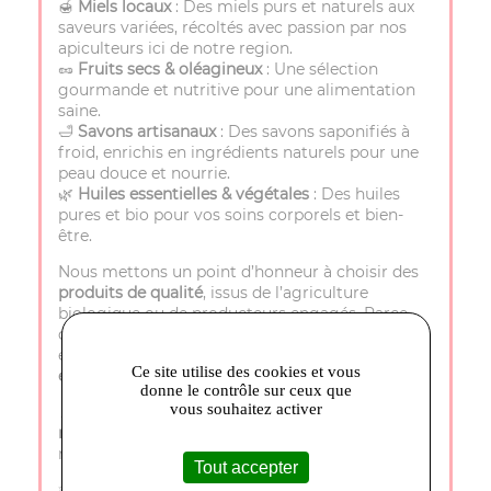
🍯
Miels locaux
: Des miels purs et naturels aux
saveurs variées, récoltés avec passion par nos
apiculteurs ici de notre region.
🥜
Fruits secs & oléagineux
: Une sélection
gourmande et nutritive pour une alimentation
saine.
🛁
Savons artisanaux
: Des savons saponifiés à
froid, enrichis en ingrédients naturels pour une
peau douce et nourrie.
🌿
Huiles essentielles & végétales
: Des huiles
pures et bio pour vos soins corporels et bien-
être.
Nous mettons un point d’honneur à choisir des
produits de qualité
, issus de l’agriculture
biologique ou de producteurs engagés. Parce
que votre santé et celle de la planète sont
essentielles, nous privilégions des produits
sains,
Ce site utilise des cookies et vous
éthiques et authentiques
.
donne le contrôle sur ceux que
vous souhaitez activer
📍
Venez nous rendre visite à Carpentras au 41
rue porte de Monteux
et laissez-vous séduire par
nos trésors naturels !
Tout accepter
✨
Le comptoir du bien-être– La nature au service