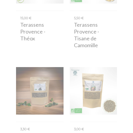
15,00 €
5,50 €
Terassens
Terassens
Provence
-
Provence
-
Théox
Tisane de
Camomille
3,30 €
3,00 €