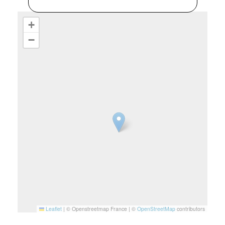
+
−
Leaflet
|
© Openstreetmap France | ©
OpenStreetMap
contributors