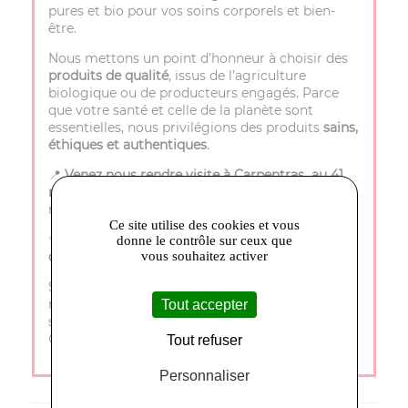
pures et bio pour vos soins corporels et bien-
être.
Nous mettons un point d’honneur à choisir des
produits de qualité
, issus de l’agriculture
biologique ou de producteurs engagés. Parce
que votre santé et celle de la planète sont
essentielles, nous privilégions des produits
sains,
éthiques et authentiques
.
📍
Venez nous rendre visite à Carpentras au 41
rue porte de Monteux
et laissez-vous séduire par
nos trésors naturels !
Ce site utilise des cookies et vous
✨
Le comptoir du bien-être– La nature au service
donne le contrôle sur ceux que
vous souhaitez activer
de votre bien-être !
✨
Si vous souhaitez une personnalisation avec le
nom de votre boutique ou des détails
Tout accepter
spécifiques, dites-moi le! je suis à votre service
😊
Tout refuser
Personnaliser