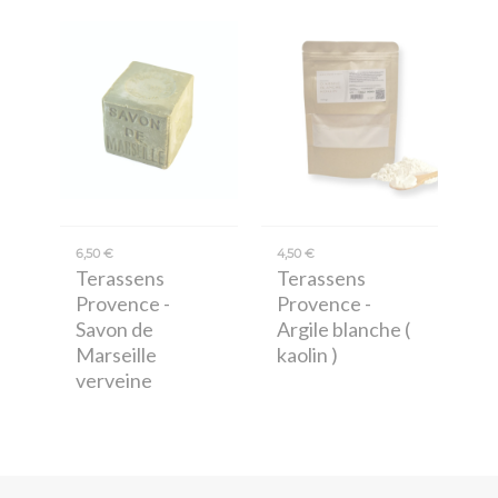
6,50 €
4,50 €
Terassens
Terassens
Provence
-
Provence
-
Savon de
Argile blanche (
Marseille
kaolin )
verveine