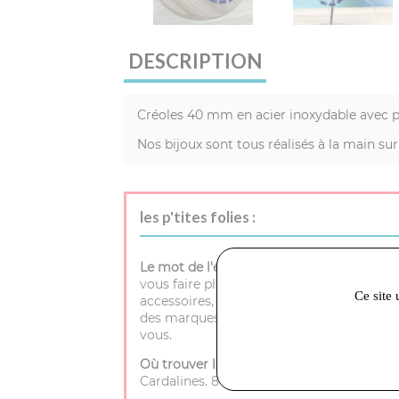
DESCRIPTION
Créoles 40 mm en acier inoxydable avec p
Nos bijoux sont tous réalisés à la main s
les p'tites folies :
Le mot de l'équipe
: Bienvenue au chalet, 
vous faire plaisir et trouver de jolies idé
Ce site 
accessoires, bijoux fait main, des article
des marques made in France et un accueil
vous.
Où trouver l'atelier
(sur rendez-vous uni
Cardalines. 84200 Carpentras