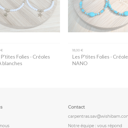
 €
18,00 €
P'tites Folies
- Créoles
Les P'tites Folies
- Créole
 blanches
NANO
s
Contact
carpentras.sav@wishibam.co
-nous
Notre équipe : vous répond