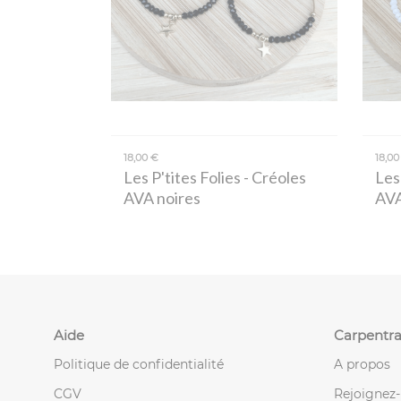
18,00 €
18,00
Les P'tites Folies
- Créoles
Les 
AVA noires
AVA
Aide
Carpentra
Politique de confidentialité
A propos
CGV
Rejoignez