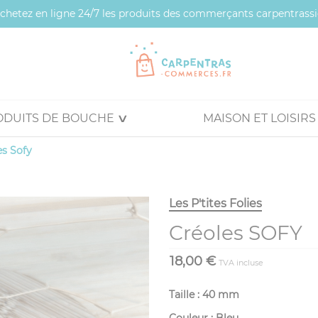
 achetez en ligne 24/7 les produits des commerçants carpentrassi
ODUITS DE BOUCHE
MAISON ET LOISIRS
es Sofy
Les P'tites Folies
Créoles SOFY
18,00 €
TVA incluse
Taille : 40 mm