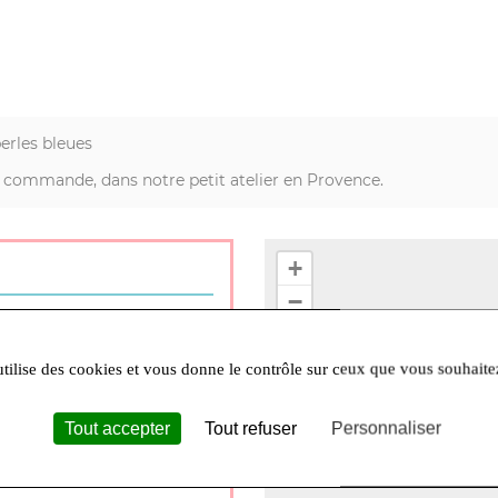
erles bleues
ur commande, dans notre petit atelier en Provence.
+
−
l’endroit où vous pourrez
es cadeaux. Déco, vêtements,
utilise des cookies et vous donne le contrôle sur ceux que vous souhaite
s sélectionnés avec amour,
 privilégié sur rendez-
Tout accepter
Tout refuser
Personnaliser
quement)
:
73 chemin des