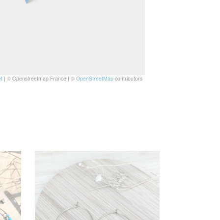
t
|
© Openstreetmap France | ©
OpenStreetMap
contributors