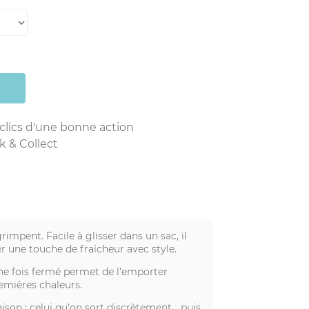
 clics d'une bonne action
k & Collect
rimpent. Facile à glisser dans un sac, il
r une touche de fraîcheur avec style.
 une fois fermé permet de l’emporter
remières chaleurs.
aison : celui qu’on sort discrètement… puis