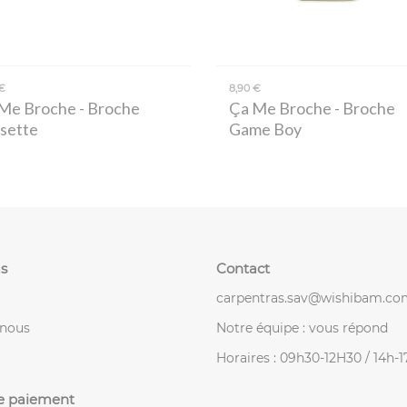
€
8,90 €
Me Broche
- Broche
Ça Me Broche
- Broche
sette
Game Boy
s
Contact
carpentras.sav@wishibam.co
-nous
Notre équipe : vous répond
Horaires : 09h30-12H30 / 14h-
e paiement