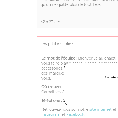
qu’on ne quitte plus de tout l’été.
42 x 23 cm
les p'tites folies :
Le mot de l'équipe
: Bienvenue au chalet, 
vous faire plaisir et trouver de jolies idé
accessoires, bijoux fait main, des article
des marques made in France et un accueil
Ce site 
vous.
Où trouver l'atelier
(sur rendez-vous uni
Cardalines. 84200 Carpentras
Téléphone :
0621602106
Retrouvez-nous sur notre
site internet
et 
Instagram
et
Facebook
!