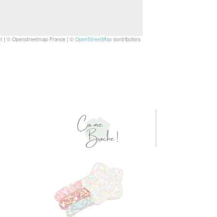
t
|
© Openstreetmap France | ©
OpenStreetMap
contributors