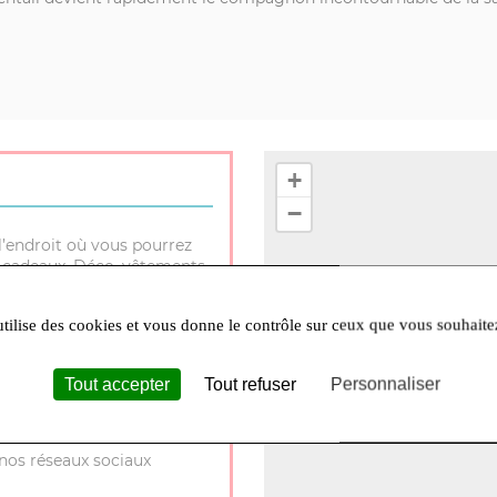
+
−
l’endroit où vous pourrez
es cadeaux. Déco, vêtements,
s sélectionnés avec amour,
 privilégié sur rendez-
utilise des cookies et vous donne le contrôle sur ceux que vous souhaite
quement)
:
73 chemin des
Tout accepter
Tout refuser
Personnaliser
nos réseaux sociaux