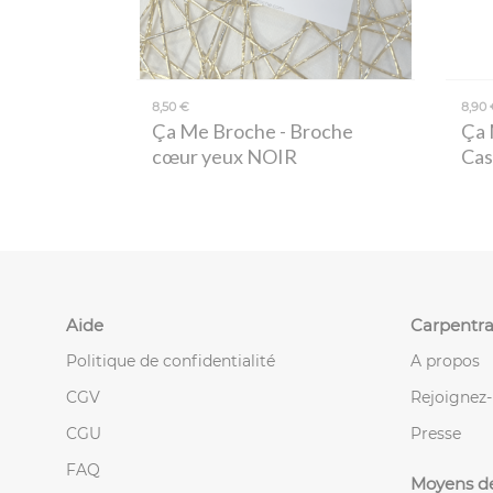
8,50 €
8,90 
Ça Me Broche
- Broche
Ça 
cœur yeux NOIR
Cas
Aide
Carpentra
Politique de confidentialité
A propos
CGV
Rejoignez
CGU
Presse
FAQ
Moyens d