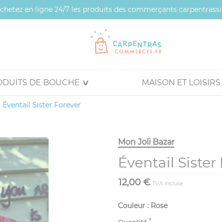
 achetez en ligne 24/7 les produits des commerçants carpentrassi
ODUITS DE BOUCHE
MAISON ET LOISIRS
Éventail Sister Forever
Mon Joli Bazar
Éventail Sister
12,00 €
TVA incluse
Couleur : Rose