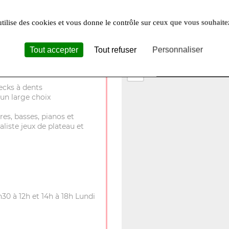
es et nécessitent un assemblage.
utilise des cookies et vous donne le contrôle sur ceux que vous souhaite
Tout accepter
Tout refuser
Personnaliser
+
−
ecks à dents
un large choix
res, basses, pianos et
aliste jeux de plateau et
30 à 12h et 14h à 18h Lundi