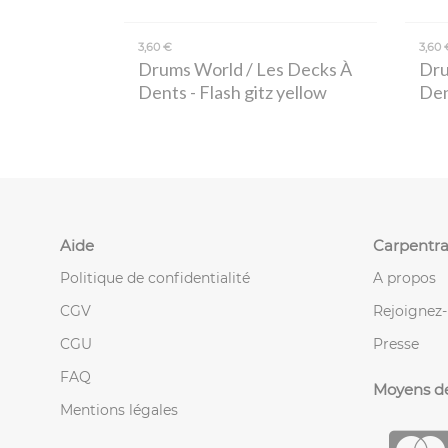
3,60 €
3,60 
Drums World / Les Decks À
Dru
Dents
- Flash gitz yellow
De
Aide
Carpentra
Politique de confidentialité
A propos
CGV
Rejoignez
CGU
Presse
FAQ
Moyens d
Mentions légales