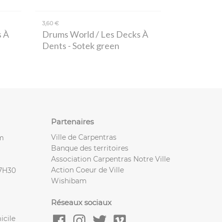
3,60 €
s À
Drums World / Les Decks À
Dents
- Sotek green
Partenaires
Ville de Carpentras
m
Banque des territoires
Association Carpentras Notre Ville
Action Coeur de Ville
17H30
Wishibam
Réseaux sociaux
icile