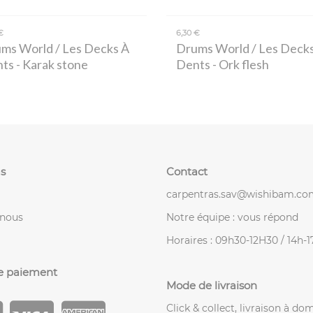
€
6,30 €
ms World / Les Decks À
Drums World / Les Deck
nts
- Karak stone
Dents
- Ork flesh
s
Contact
carpentras.sav@wishibam.co
-nous
Notre équipe : vous répond
Horaires : 09h30-12H30 / 14h-
e paiement
Mode de livraison
Click & collect, livraison à dom