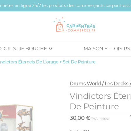
 achetez en ligne 24/7 les produits des commerçants carpentrassi
ODUITS DE BOUCHE
MAISON ET LOISIRS
indictors Éternels De L'orage + Set De Peinture
Drums World / Les Decks 
Vindictors Éter
De Peinture
30,00 €
TVA incluse