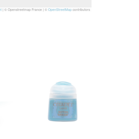
t
|
© Openstreetmap France | ©
OpenStreetMap
contributors