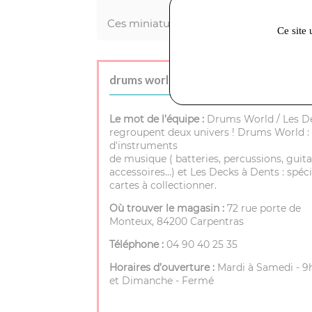
Ces miniatures sont fournies non peint
Ce site 
drums world / les decks à dents :
Le mot de l’équipe :
Drums World / Les D
regroupent deux univers ! Drums World : 
d'instruments
de musique ( batteries, percussions, guita
accessoires…) et Les Decks à Dents : spéci
cartes à collectionner.
Où trouver le magasin :
72 rue porte de
Monteux, 84200 Carpentras
Téléphone :
04 90 40 25 35
Horaires d’ouverture :
Mardi à Samedi - 9h
et Dimanche - Fermé