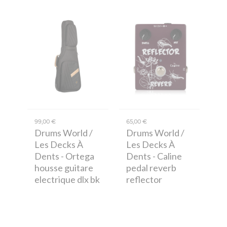
99,00 €
65,00 €
Drums World /
Drums World /
Les Decks À
Les Decks À
Dents
- Ortega
Dents
- Caline
housse guitare
pedal reverb
electrique dlx bk
reflector