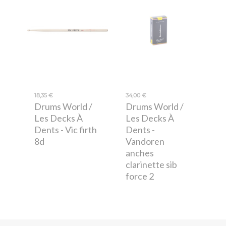
18,35 €
34,00 €
Drums World /
Drums World /
Les Decks À
Les Decks À
Dents
- Vic firth
Dents
-
8d
Vandoren
anches
clarinette sib
force 2