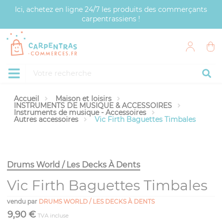
Panneau de gestion des cookies
Ici, achetez en ligne 24/7 les produits des commerçants
carpentrassiens !
Accueil
Maison et loisirs
INSTRUMENTS DE MUSIQUE & ACCESSOIRES
Instruments de musique - Accessoires
Autres accessoires
Vic Firth Baguettes Timbales
Drums World / Les Decks À Dents
Vic Firth Baguettes Timbales
vendu par
DRUMS WORLD / LES DECKS À DENTS
9,90 €
TVA incluse