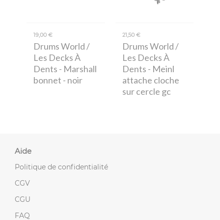
19,00 €
21,50 €
Drums World /
Drums World /
Les Decks À
Les Decks À
Dents
- Marshall
Dents
- Meinl
bonnet - noir
attache cloche
sur cercle gc
Aide
Politique de confidentialité
CGV
CGU
FAQ