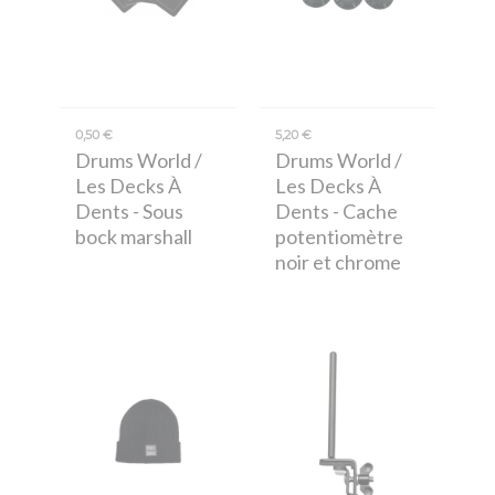
0,50 €
5,20 €
Drums World /
Drums World /
Les Decks À
Les Decks À
Dents
- Sous
Dents
- Cache
bock marshall
potentiomètre
noir et chrome