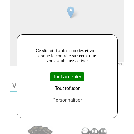
Ce site utilise des cookies et vous
donne le contrôle sur ceux que
vous souhaitez activer
Leaflet
|
© Openstreetmap France | ©
OpenStreetMap
contributors
Tout accepter
VOUS AIMEREZ AUSSI
Tout refuser
Personnaliser