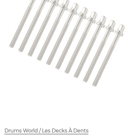
Drums World / Les Decks À Dents