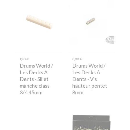
1,90 €
0,80 €
Drums World /
Drums World /
Les Decks À
Les Decks À
Dents
- Sillet
Dents
- Vis
manche class
hauteur pontet
3/4 45mm
8mm