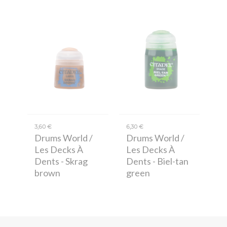
3,60 €
6,30 €
Drums World /
Drums World /
Les Decks À
Les Decks À
Dents
- Skrag
Dents
- Biel-tan
brown
green