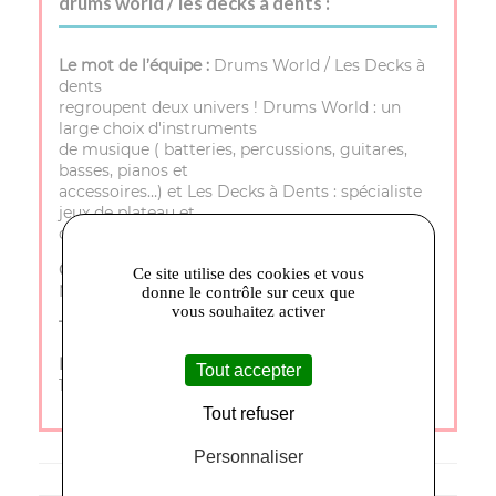
drums world / les decks à dents :
Le mot de l’équipe :
Drums World / Les Decks à
dents
regroupent deux univers ! Drums World : un
large choix d'instruments
de musique ( batteries, percussions, guitares,
basses, pianos et
accessoires…) et Les Decks à Dents : spécialiste
jeux de plateau et
cartes à collectionner.
Où trouver le magasin :
72 rue porte de
Ce site utilise des cookies et vous
Monteux, 84200 Carpentras
donne le contrôle sur ceux que
vous souhaitez activer
Téléphone :
04 90 40 25 35
Horaires d’ouverture :
Mardi à Samedi - 9h30 à
Tout accepter
12h et 14h à 18h Lundi et Dimanche - Fermé
Tout refuser
Personnaliser