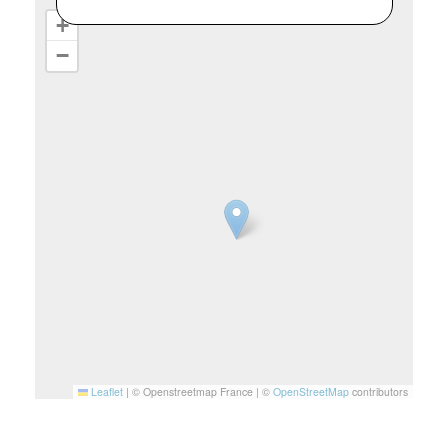
+
−
Leaflet
|
© Openstreetmap France | ©
OpenStreetMap
contributors