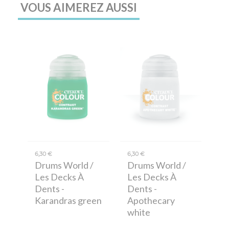
VOUS AIMEREZ AUSSI
6,30 €
6,30 €
Drums World /
Drums World /
Les Decks À
Les Decks À
Dents
-
Dents
-
Karandras green
Apothecary
white