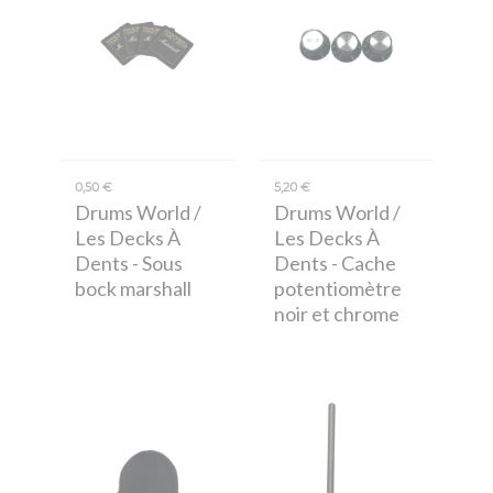
0,50 €
5,20 €
Drums World /
Drums World /
Les Decks À
Les Decks À
Dents
- Sous
Dents
- Cache
bock marshall
potentiomètre
noir et chrome