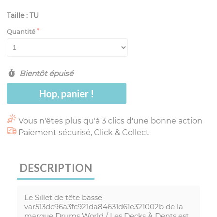
Taille : TU
Quantité
Bientôt épuisé
Hop, panier !
Vous n'êtes plus qu'à 3 clics d'une bonne action
Paiement sécurisé, Click & Collect
DESCRIPTION
Le Sillet de tête basse
var513dc96a3fc921da84631d61e321002b de la
marque Drums World / Les Decks À Dents est