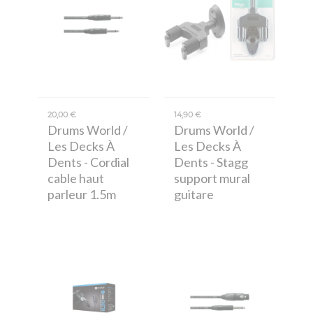
20,00 €
14,90 €
Drums World /
Drums World /
Les Decks À
Les Decks À
Dents
- Cordial
Dents
- Stagg
cable haut
support mural
parleur 1.5m
guitare