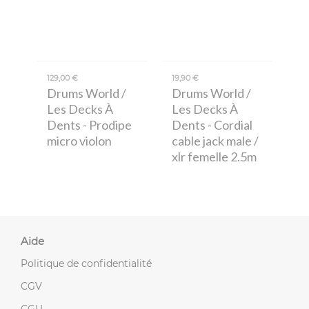
129,00 €
19,90 €
Drums World /
Drums World /
Les Decks À
Les Decks À
Dents
- Prodipe
Dents
- Cordial
micro violon
cable jack male /
xlr femelle 2.5m
Aide
Politique de confidentialité
CGV
CGU