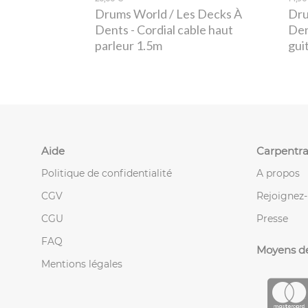
Drums World / Les Decks À
Dru
Dents
- Cordial cable haut
De
parleur 1.5m
gui
Aide
Carpentra
Politique de confidentialité
A propos
CGV
Rejoignez
CGU
Presse
FAQ
Moyens d
Mentions légales