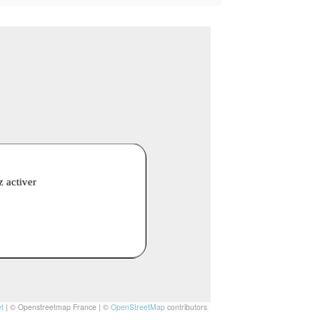
z activer
t
|
© Openstreetmap France | ©
OpenStreetMap
contributors