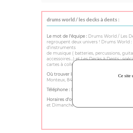
drums world / les decks à dents :
Le mot de l’équipe :
Drums World / Les D
regroupent deux univers ! Drums World : 
d'instruments
de musique ( batteries, percussions, guita
accessoires…) et Les Decks à Dents : spéci
cartes à collectionner.
Où trouver le magasin :
72 rue porte de
Ce site 
Monteux, 84200 Carpentras
Téléphone :
04 90 40 25 35
Horaires d’ouverture :
Mardi à Samedi - 9h
et Dimanche - Fermé