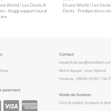
ms World / Les Decks À
Drums World / Les Deck
nts
- Stagg support mural
Dents
- Prodipe micro vi
tare
s
Contact
carpentras.sav@wishibam.co
-nous
Notre équipe : vous répond
Horaires : 09h30-12H30 / 14h-
e paiement
Mode de livraison
Click & collect, livraison à dom