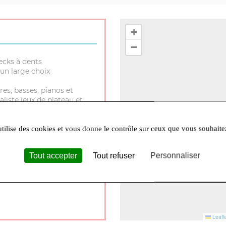
+
−
ecks à dents
un large choix
res, basses, pianos et
aliste jeux de plateau et
utilise des cookies et vous donne le contrôle sur ceux que vous souhaite
Tout accepter
Tout refuser
Personnaliser
30 à 12h et 14h à 18h Lundi
Leafle