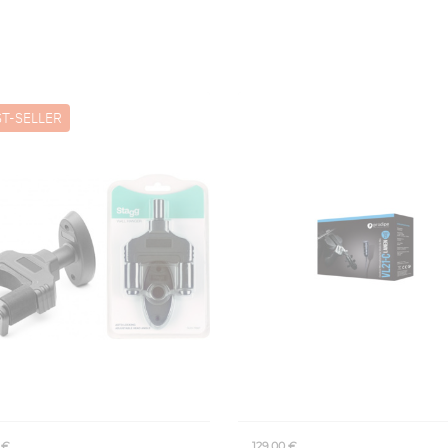
T-SELLER
 €
129,00 €