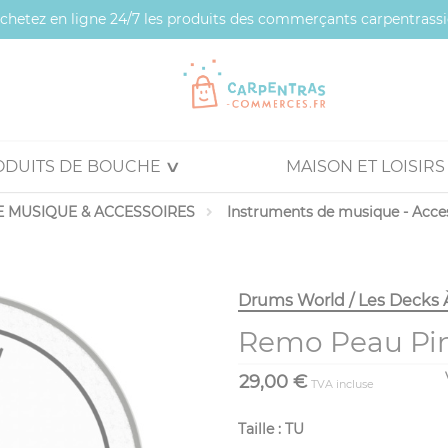
 achetez en ligne 24/7 les produits des commerçants carpentrassi
ODUITS DE BOUCHE
MAISON ET LOISIRS
 MUSIQUE & ACCESSOIRES
Instruments de musique - Acce
Drums World / Les Decks 
Remo Peau Pins
29,00 €
TVA incluse
Taille : TU