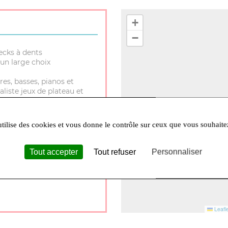
+
−
ecks à dents
un large choix
res, basses, pianos et
aliste jeux de plateau et
utilise des cookies et vous donne le contrôle sur ceux que vous souhaite
Tout accepter
Tout refuser
Personnaliser
30 à 12h et 14h à 18h Lundi
Leafle