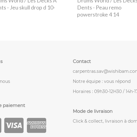
ms World / Les Decks À
Drums World / Les Deck
nts
- Jeu skull drop d 10-
Dents
- Peau remo
powerstroke 4 14
s
Contact
carpentras.sav@wishibam.co
-nous
Notre équipe : vous répond
Horaires : 09h30-12H30 / 14h-
e paiement
Mode de livraison
Click & collect, livraison à dom