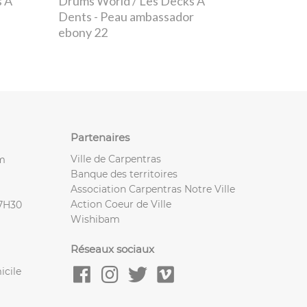
s À
Drums World / Les Decks À
Dents
- Peau ambassador
ebony 22
Partenaires
Ville de Carpentras
m
Banque des territoires
Association Carpentras Notre Ville
Action Coeur de Ville
17H30
Wishibam
Réseaux sociaux
icile