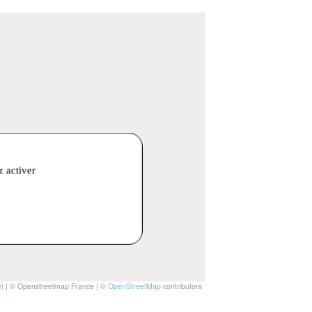
z activer
t
|
© Openstreetmap France | ©
OpenStreetMap
contributors