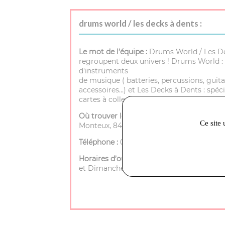
drums world / les decks à dents :
Le mot de l’équipe :
Drums World / Les D
regroupent deux univers ! Drums World : 
d'instruments
de musique ( batteries, percussions, guita
accessoires…) et Les Decks à Dents : spéci
cartes à collectionner.
Où trouver le magasin :
72 rue porte de
Ce site 
Monteux, 84200 Carpentras
Téléphone :
04 90 40 25 35
Horaires d’ouverture :
Mardi à Samedi - 9h
et Dimanche - Fermé