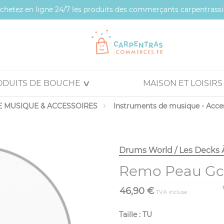
 achetez en ligne 24/7 les produits des commerçants carpentrassi
ODUITS DE BOUCHE
MAISON ET LOISIRS
 MUSIQUE & ACCESSOIRES
Instruments de musique - Acce
Drums World / Les Decks 
Remo Peau Gc 
46,90 €
TVA incluse
Taille : TU