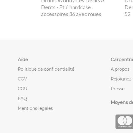
Drums World / Les Decks À
Dru
Dents
- Etui hardcase
De
accessoires 36 avec roues
52
Aide
Carpentra
Politique de confidentialité
A propos
CGV
Rejoignez
CGU
Presse
FAQ
Moyens d
Mentions légales