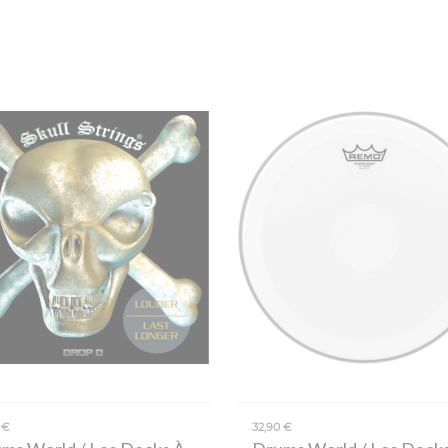
 €
32,90 €