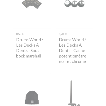
0,50 €
5,20 €
Drums World /
Drums World /
Les Decks À
Les Decks À
Dents
- Sous
Dents
- Cache
bock marshall
potentiomètre
noir et chrome