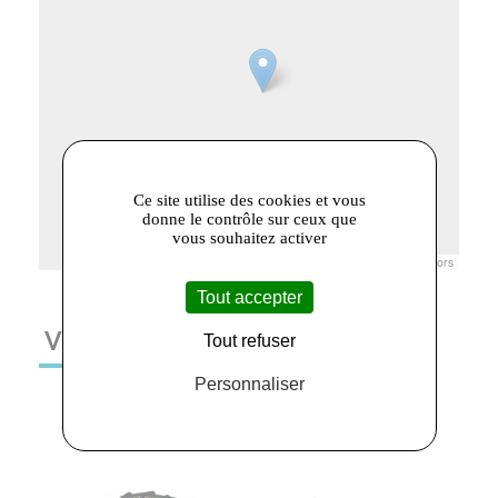
Ce site utilise des cookies et vous
donne le contrôle sur ceux que
vous souhaitez activer
Leaflet
|
© Openstreetmap France | ©
OpenStreetMap
contributors
Tout accepter
VOUS AIMEREZ AUSSI
Tout refuser
Personnaliser