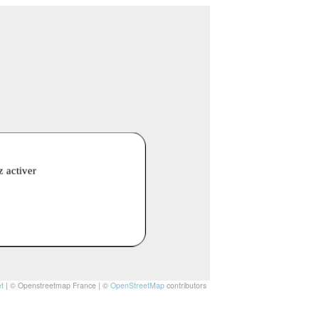
z activer
t
|
© Openstreetmap France | ©
OpenStreetMap
contributors