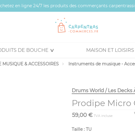
 achetez en ligne 24/7 les produits des commerçants carpentrassi
ODUITS DE BOUCHE
MAISON ET LOISIRS
 MUSIQUE & ACCESSOIRES
Instruments de musique - Acce
Drums World / Les Decks 
Prodipe Micro
59,00 €
TVA incluse
Taille : TU