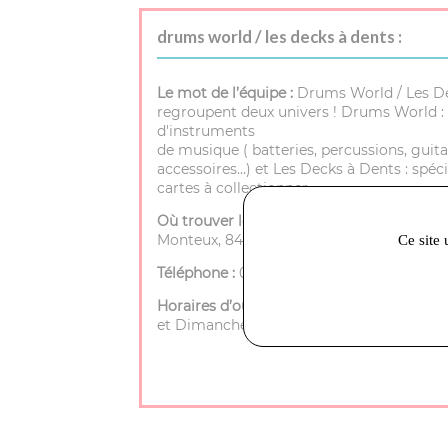
drums world / les decks à dents :
Le mot de l’équipe :
Drums World / Les D
regroupent deux univers ! Drums World : 
d'instruments
de musique ( batteries, percussions, guita
accessoires…) et Les Decks à Dents : spéci
cartes à collectionner.
Où trouver le magasin :
72 rue porte de
Monteux, 84200 Carpentras
Ce site 
Téléphone :
04 90 40 25 35
Horaires d’ouverture :
Mardi à Samedi - 9h
et Dimanche - Fermé