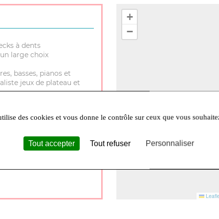
+
−
ecks à dents
un large choix
res, basses, pianos et
aliste jeux de plateau et
utilise des cookies et vous donne le contrôle sur ceux que vous souhaite
Tout accepter
Tout refuser
Personnaliser
30 à 12h et 14h à 18h Lundi
Leafle