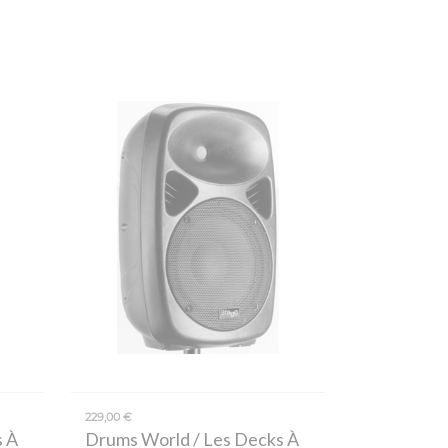
229,00 €
s À
Drums World / Les Decks À