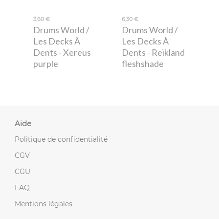
3,60 €
6,30 €
Drums World /
Drums World /
Les Decks À
Les Decks À
Dents
- Xereus
Dents
- Reikland
purple
fleshshade
Aide
Politique de confidentialité
CGV
CGU
FAQ
Mentions légales