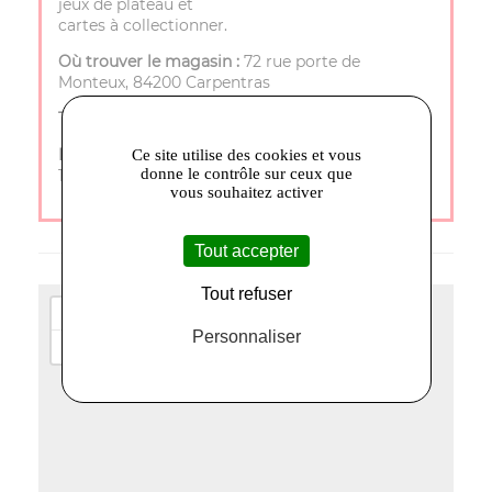
jeux de plateau et
cartes à collectionner.
Où trouver le magasin :
72 rue porte de
Monteux, 84200 Carpentras
Téléphone :
04 90 40 25 35
Horaires d’ouverture :
Mardi à Samedi - 9h30 à
Ce site utilise des cookies et vous
donne le contrôle sur ceux que
12h et 14h à 18h Lundi et Dimanche - Fermé
vous souhaitez activer
Tout accepter
Tout refuser
+
Personnaliser
−