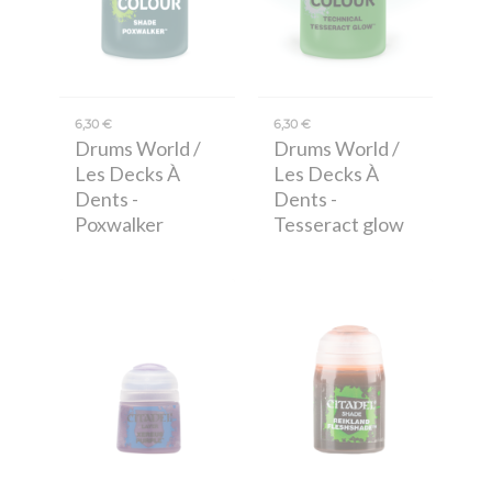
6,30 €
6,30 €
Drums World /
Drums World /
Les Decks À
Les Decks À
Dents
-
Dents
-
Poxwalker
Tesseract glow