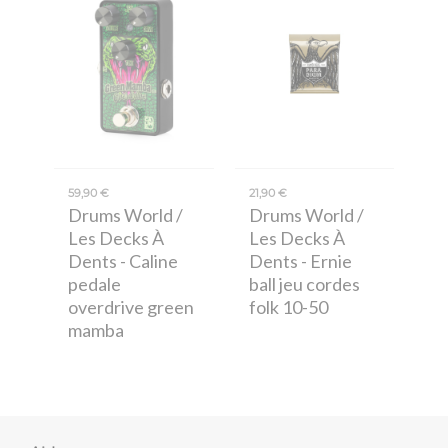
59,90 €
21,90 €
Drums World /
Drums World /
Les Decks À
Les Decks À
Dents
- Caline
Dents
- Ernie
pedale
ball jeu cordes
overdrive green
folk 10-50
mamba