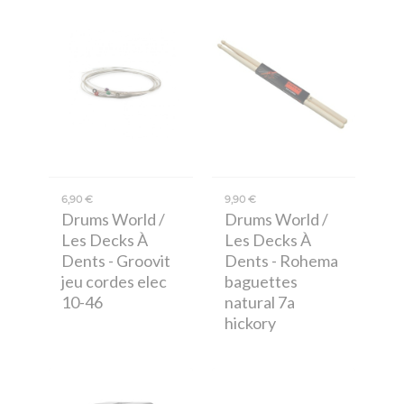
6,90 €
9,90 €
Drums World /
Drums World /
Les Decks À
Les Decks À
Dents
- Groovit
Dents
- Rohema
jeu cordes elec
baguettes
10-46
natural 7a
hickory