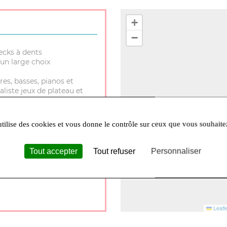
+
−
ecks à dents
un large choix
res, basses, pianos et
aliste jeux de plateau et
utilise des cookies et vous donne le contrôle sur ceux que vous souhaite
Tout accepter
Tout refuser
Personnaliser
30 à 12h et 14h à 18h Lundi
Leafle