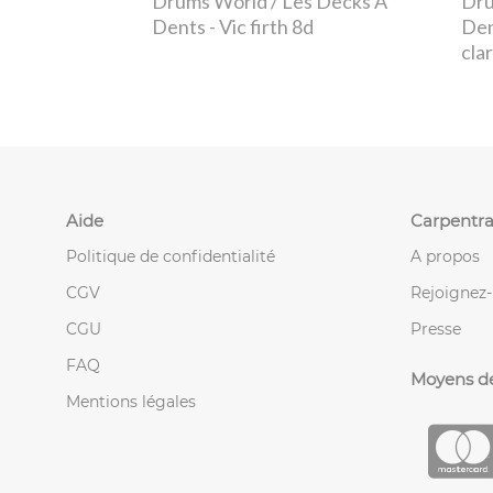
Drums World / Les Decks À
Dru
Dents
- Vic firth 8d
De
cla
Aide
Carpentra
Politique de confidentialité
A propos
CGV
Rejoignez
CGU
Presse
FAQ
Moyens d
Mentions légales