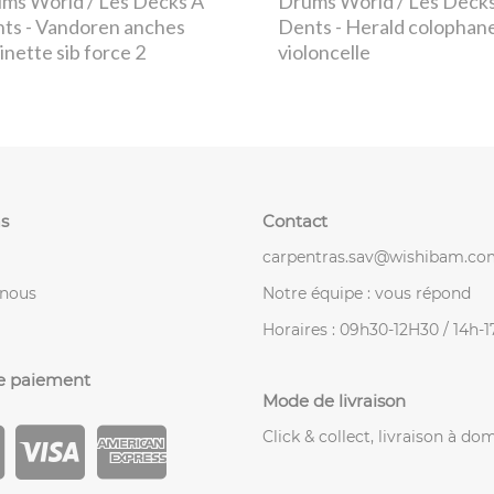
ms World / Les Decks À
Drums World / Les Deck
nts
- Vandoren anches
Dents
- Herald colophan
rinette sib force 2
violoncelle
s
Contact
carpentras.sav@wishibam.co
-nous
Notre équipe : vous répond
Horaires : 09h30-12H30 / 14h-
e paiement
Mode de livraison
Click & collect, livraison à dom