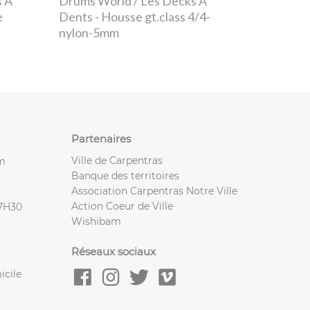
s À
Drums World / Les Decks À
e
Dents
- Housse gt.class 4/4-
nylon-5mm
Partenaires
Ville de Carpentras
m
Banque des territoires
Association Carpentras Notre Ville
Action Coeur de Ville
17H30
Wishibam
Réseaux sociaux
icile