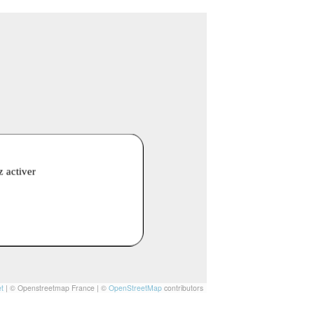
z activer
t
|
© Openstreetmap France | ©
OpenStreetMap
contributors