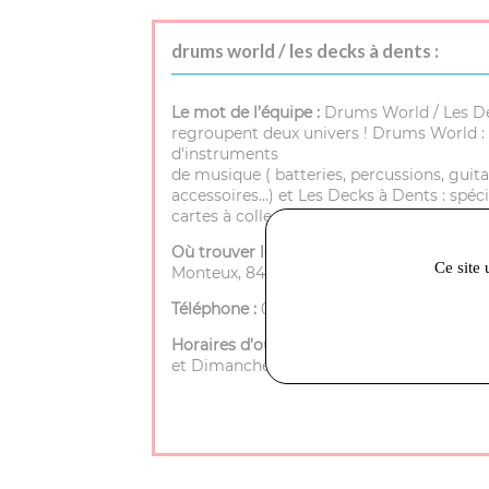
drums world / les decks à dents :
Le mot de l’équipe :
Drums World / Les D
regroupent deux univers ! Drums World : 
d'instruments
de musique ( batteries, percussions, guita
accessoires…) et Les Decks à Dents : spéci
cartes à collectionner.
Où trouver le magasin :
72 rue porte de
Ce site 
Monteux, 84200 Carpentras
Téléphone :
04 90 40 25 35
Horaires d’ouverture :
Mardi à Samedi - 9h
et Dimanche - Fermé