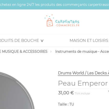
 achetez en ligne 24/7 les produits des commerçants carpentrassi
ODUITS DE BOUCHE
MAISON ET LOISIRS
 MUSIQUE & ACCESSOIRES
Instruments de musique - Acce
Drums World / Les Decks 
Peau Emperor 
31,00 €
TVA incluse
Taille : TU