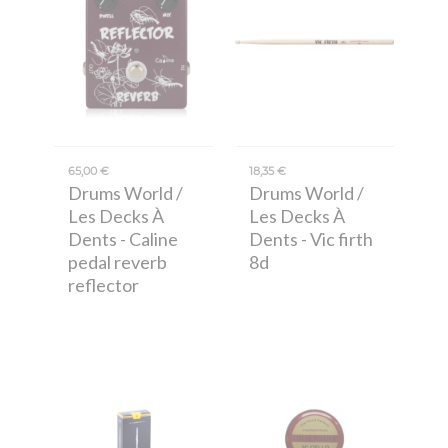
65,00 €
18,35 €
Drums World /
Drums World /
Les Decks À
Les Decks À
Dents
- Caline
Dents
- Vic firth
pedal reverb
8d
reflector