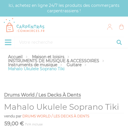
Panneau de gestion des cookies
Ici, achetez en ligne 24/7 les produits des commerçants
carpentrassiens !
Accueil
Maison et loisirs
INSTRUMENTS DE MUSIQUE & ACCESSOIRES
Instruments de musique
Guitare
Mahalo Ukulele Soprano Tiki
Drums World / Les Decks À Dents
Mahalo Ukulele Soprano Tiki
vendu par
DRUMS WORLD / LES DECKS À DENTS
59,00 €
TVA incluse