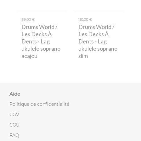
89,00 €
110,00 €
Drums World /
Drums World /
Les Decks À
Les Decks À
Dents
- Lag
Dents
- Lag
ukulele soprano
ukulele soprano
acajou
slim
Aide
Politique de confidentialité
CGV
CGU
FAQ