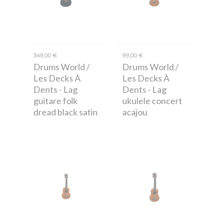
349,00 €
99,00 €
Drums World /
Drums World /
Les Decks À
Les Decks À
Dents
- Lag
Dents
- Lag
guitare folk
ukulele concert
dread black satin
acajou