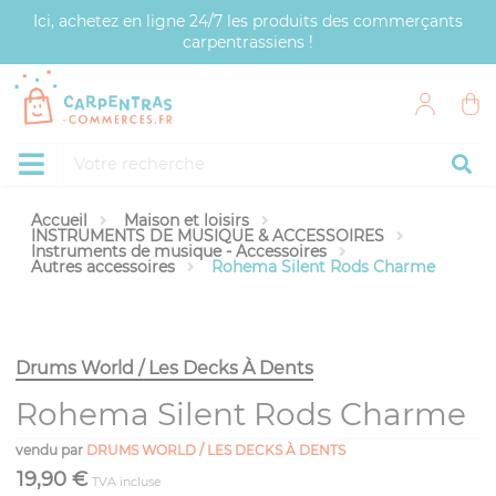
Panneau de gestion des cookies
Ici, achetez en ligne 24/7 les produits des commerçants
carpentrassiens !
Accueil
Maison et loisirs
INSTRUMENTS DE MUSIQUE & ACCESSOIRES
Instruments de musique - Accessoires
Autres accessoires
Rohema Silent Rods Charme
Drums World / Les Decks À Dents
Rohema Silent Rods Charme
vendu par
DRUMS WORLD / LES DECKS À DENTS
19,90 €
TVA incluse