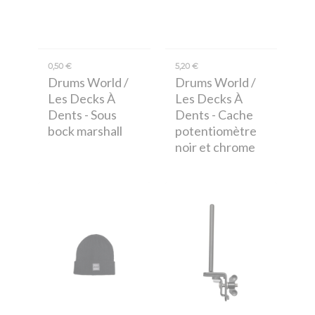
0,50 €
5,20 €
Drums World /
Drums World /
Les Decks À
Les Decks À
Dents
- Sous
Dents
- Cache
bock marshall
potentiomètre
noir et chrome