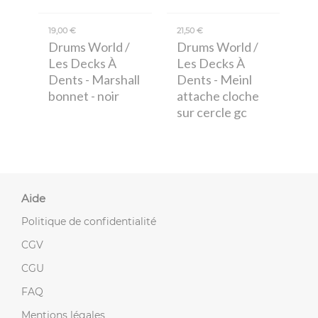
19,00 €
21,50 €
Drums World /
Drums World /
Les Decks À
Les Decks À
Dents
- Marshall
Dents
- Meinl
bonnet - noir
attache cloche
sur cercle gc
Aide
Politique de confidentialité
CGV
CGU
FAQ
Mentions légales