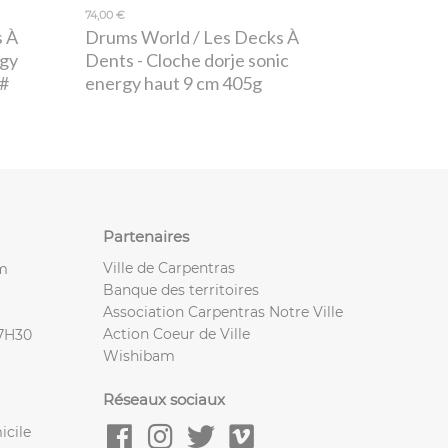
74,00 €
s À
Drums World / Les Decks À
rgy
Dents
- Cloche dorje sonic
7#
energy haut 9 cm 405g
Partenaires
Ville de Carpentras
m
Banque des territoires
Association Carpentras Notre Ville
Action Coeur de Ville
17H30
Wishibam
Réseaux sociaux
icile