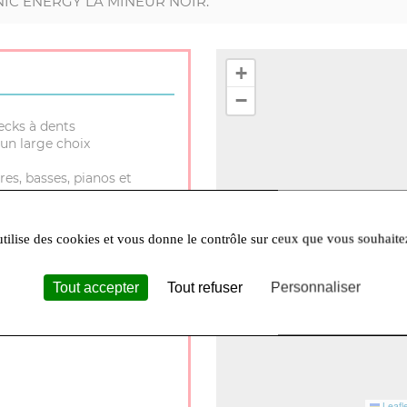
SONIC ENERGY LA MINEUR NOIR.
+
−
ecks à dents
un large choix
res, basses, pianos et
aliste jeux de plateau et
utilise des cookies et vous donne le contrôle sur ceux que vous souhaite
Tout accepter
Tout refuser
Personnaliser
30 à 12h et 14h à 18h Lundi
Leafle