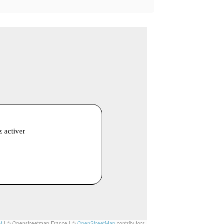
z activer
t
|
© Openstreetmap France | ©
OpenStreetMap
contributors