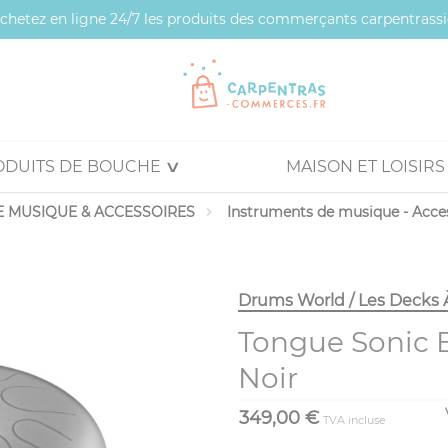
 achetez en ligne 24/7 les produits des commerçants carpentrassi
ODUITS DE BOUCHE
MAISON ET LOISIRS
 MUSIQUE & ACCESSOIRES
Instruments de musique - Acce
Drums World / Les Decks 
Tongue Sonic 
Noir
349,00 €
TVA incluse