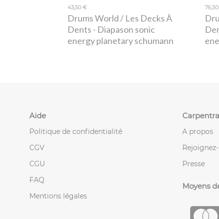
43,50 €
76,50
Drums World / Les Decks À
Dru
Dents
- Diapason sonic
De
energy planetary schumann
ene
Aide
Carpentra
Politique de confidentialité
A propos
CGV
Rejoignez
CGU
Presse
FAQ
Moyens d
Mentions légales