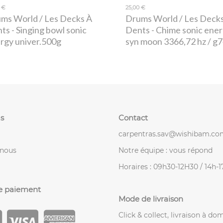
 €
25,00 €
ms World / Les Decks À
Drums World / Les Deck
nts
- Singing bowl sonic
Dents
- Chime sonic ene
rgy univer.500g
syn moon 3366,72 hz / g
s
Contact
carpentras.sav@wishibam.co
-nous
Notre équipe : vous répond
Horaires : 09h30-12H30 / 14h-
e paiement
Mode de livraison
Click & collect, livraison à dom