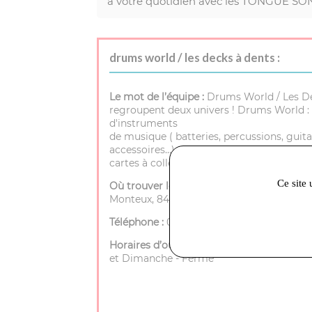
à votre quotidien avec les TONGUE 
drums world / les decks à dents :
Le mot de l’équipe :
Drums World / Les D
regroupent deux univers ! Drums World : 
d'instruments
de musique ( batteries, percussions, guita
accessoires…) et Les Decks à Dents : spéci
cartes à collectionner.
Ce site 
Où trouver le magasin :
72 rue porte de
Monteux, 84200 Carpentras
Téléphone :
04 90 40 25 35
Horaires d’ouverture :
Mardi à Samedi - 9h
et Dimanche - Fermé