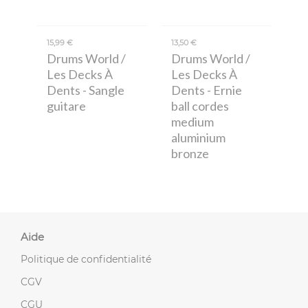
15,99 €
13,50 €
Drums World /
Drums World /
Les Decks À
Les Decks À
Dents
- Sangle
Dents
- Ernie
guitare
ball cordes
medium
aluminium
bronze
Aide
Politique de confidentialité
CGV
CGU