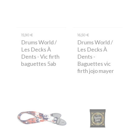
15,90 €
16,50 €
Drums World /
Drums World /
Les Decks À
Les Decks À
Dents
- Vic firth
Dents
-
baguettes 5ab
Baguettes vic
firth jojo mayer