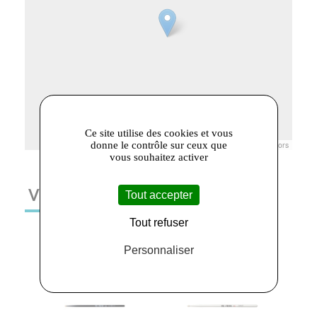
Ce site utilise des cookies et vous
donne le contrôle sur ceux que
Leaflet
|
© Openstreetmap France | ©
OpenStreetMap
contributors
vous souhaitez activer
VOUS AIMEREZ AUSSI
Tout accepter
Tout refuser
Personnaliser