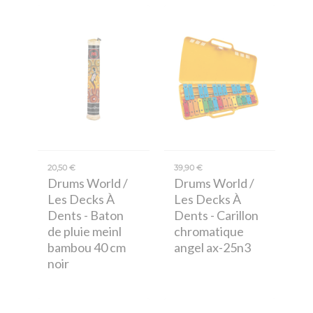
20,50 €
39,90 €
Drums World /
Drums World /
Les Decks À
Les Decks À
Dents
- Baton
Dents
- Carillon
de pluie meinl
chromatique
bambou 40 cm
angel ax-25n3
noir