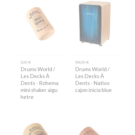
5,00 €
169,00 €
Drums World /
Drums World /
Les Decks À
Les Decks À
Dents
- Rohema
Dents
- Nativo
mini shaker aigu
cajon inicia blue
hetre