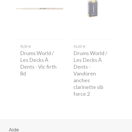
18,35 €
34,00 €
Drums World /
Drums World /
Les Decks À
Les Decks À
Dents
- Vic firth
Dents
-
8d
Vandoren
anches
clarinette sib
force 2
Aide