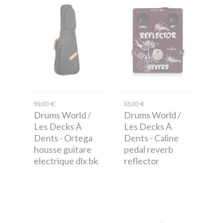
99,00 €
65,00 €
Drums World /
Drums World /
Les Decks À
Les Decks À
Dents
- Ortega
Dents
- Caline
housse guitare
pedal reverb
electrique dlx bk
reflector