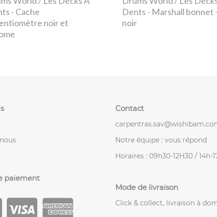
ms World / Les Decks À
Drums World / Les Deck
nts
- Cache
Dents
- Marshall bonnet 
entiomètre noir et
noir
rome
s
Contact
carpentras.sav@wishibam.co
-nous
Notre équipe : vous répond
Horaires : 09h30-12H30 / 14h-
e paiement
Mode de livraison
Click & collect, livraison à dom