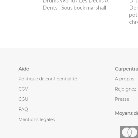
Drums World / Les Decks À
Dru
Dents
- Sous bock marshall
De
pot
ch
Aide
Carpentra
Politique de confidentialité
A propos
CGV
Rejoignez
CGU
Presse
FAQ
Moyens d
Mentions légales