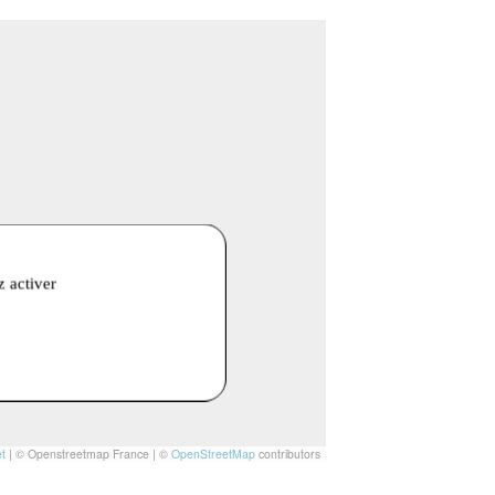
z activer
t
|
© Openstreetmap France | ©
OpenStreetMap
contributors