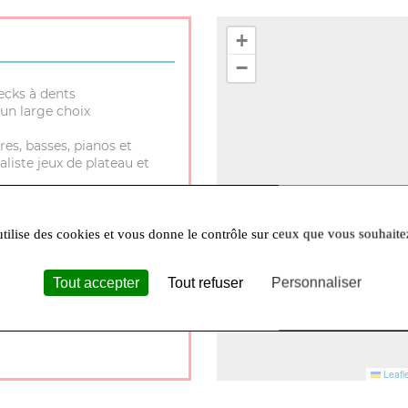
+
−
ecks à dents
un large choix
res, basses, pianos et
aliste jeux de plateau et
utilise des cookies et vous donne le contrôle sur ceux que vous souhaite
Tout accepter
Tout refuser
Personnaliser
30 à 12h et 14h à 18h Lundi
Leafle