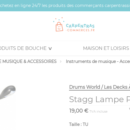
 achetez en ligne 24/7 les produits des commerçants carpentrassi
ODUITS DE BOUCHE
MAISON ET LOISIRS
 MUSIQUE & ACCESSOIRES
Instruments de musique - Acce
Drums World / Les Decks 
Stagg Lampe P
19,00 €
TVA incluse
Taille : TU