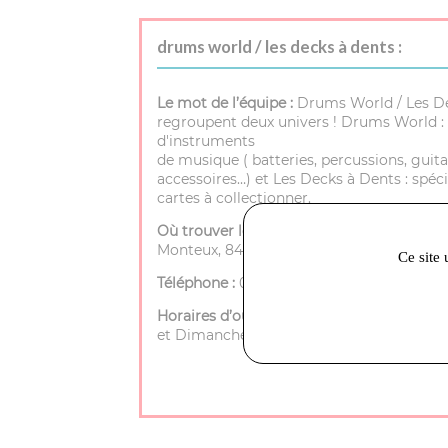
drums world / les decks à dents :
Le mot de l’équipe :
Drums World / Les D
regroupent deux univers ! Drums World : 
d'instruments
de musique ( batteries, percussions, guita
accessoires…) et Les Decks à Dents : spéci
cartes à collectionner.
Où trouver le magasin :
72 rue porte de
Monteux, 84200 Carpentras
Ce site 
Téléphone :
04 90 40 25 35
Horaires d’ouverture :
Mardi à Samedi - 9h
et Dimanche - Fermé