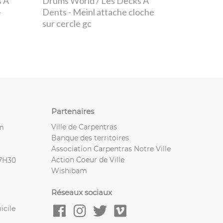
s À
Drums World / Les Decks À
-
Dents
- Meinl attache cloche
sur cercle gc
Partenaires
Ville de Carpentras
m
Banque des territoires
Association Carpentras Notre Ville
Action Coeur de Ville
17H30
Wishibam
Réseaux sociaux
icile