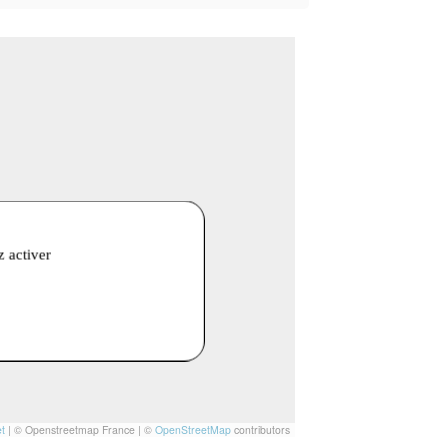
z activer
t
|
© Openstreetmap France | ©
OpenStreetMap
contributors