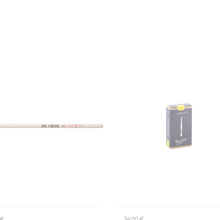
 €
34,00 €