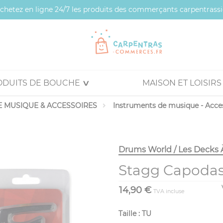
 achetez en ligne 24/7 les produits des commerçants carpentrassi
ODUITS DE BOUCHE
MAISON ET LOISIRS
 MUSIQUE & ACCESSOIRES
Instruments de musique - Acce
Drums World / Les Decks 
Stagg Capodast
14,90 €
TVA incluse
Taille : TU