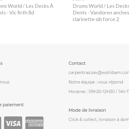
ms World / Les Decks À
Drums World / Les Deck
nts
- Vic firth 8d
Dents
- Vandoren anche
clarinette sib force 2
s
Contact
carpentras.sav@wishibam.co
-nous
Notre équipe : vous répond
Horaires : 09h30-12H30 / 14h-
e paiement
Mode de livraison
Click & collect, livraison à dom