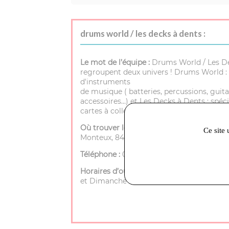
drums world / les decks à dents :
Le mot de l’équipe :
Drums World / Les D
regroupent deux univers ! Drums World : 
d'instruments
de musique ( batteries, percussions, guita
accessoires…) et Les Decks à Dents : spéci
cartes à collectionner.
Où trouver le magasin :
72 rue porte de
Ce site 
Monteux, 84200 Carpentras
Téléphone :
04 90 40 25 35
Horaires d’ouverture :
Mardi à Samedi - 9h
et Dimanche - Fermé