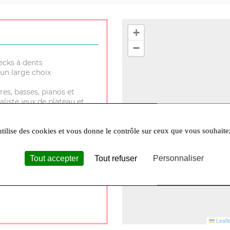
+
−
ecks à dents
un large choix
res, basses, pianos et
aliste jeux de plateau et
utilise des cookies et vous donne le contrôle sur ceux que vous souhaite
Tout accepter
Tout refuser
Personnaliser
30 à 12h et 14h à 18h Lundi
Leafle