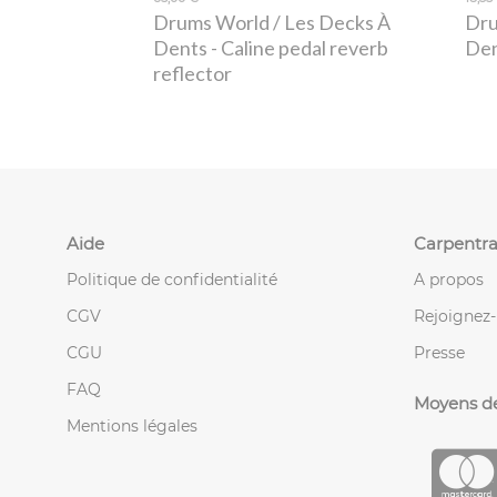
Drums World / Les Decks À
Dru
Dents
- Caline pedal reverb
De
reflector
Aide
Carpentra
Politique de confidentialité
A propos
CGV
Rejoignez
CGU
Presse
FAQ
Moyens d
Mentions légales