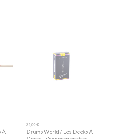
34,00 €
s À
Drums World / Les Decks À
Dents
- Vandoren anches