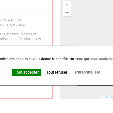
+
−
ecks à dents
un large choix
res, basses, pianos et
aliste jeux de plateau et
utilise des cookies et vous donne le contrôle sur ceux que vous souhaite
Tout accepter
Tout refuser
Personnaliser
30 à 12h et 14h à 18h Lundi
Leafle