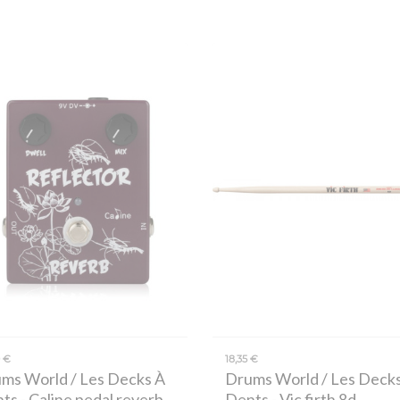
0 €
18,35 €
ms World / Les Decks À
Drums World / Les Deck
nts
- Caline pedal reverb
Dents
- Vic firth 8d