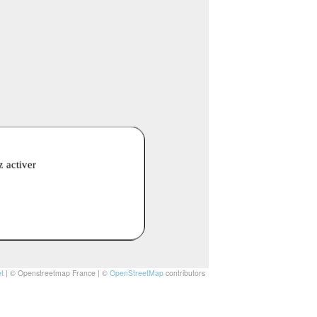
z activer
t
|
© Openstreetmap France | ©
OpenStreetMap
contributors