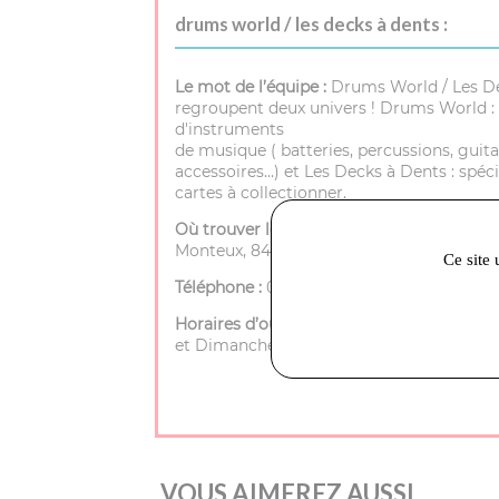
drums world / les decks à dents :
Le mot de l’équipe :
Drums World / Les D
regroupent deux univers ! Drums World : 
d'instruments
de musique ( batteries, percussions, guita
accessoires…) et Les Decks à Dents : spéci
cartes à collectionner.
Où trouver le magasin :
72 rue porte de
Monteux, 84200 Carpentras
Ce site 
Téléphone :
04 90 40 25 35
Horaires d’ouverture :
Mardi à Samedi - 9h
et Dimanche - Fermé
VOUS AIMEREZ AUSSI