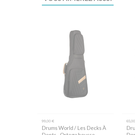
99,00 €
65,0
Drums World / Les Decks À
Dru
Dents
- Ortega housse
De