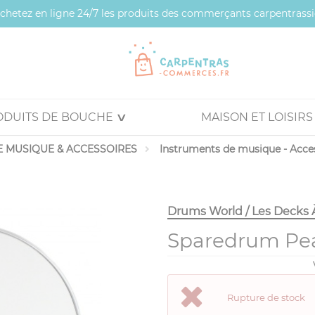
 achetez en ligne 24/7 les produits des commerçants carpentrassi
ODUITS DE BOUCHE
MAISON ET LOISIRS
 MUSIQUE & ACCESSOIRES
Instruments de musique - Acce
Drums World / Les Decks 
Sparedrum Pea
Rupture de stock