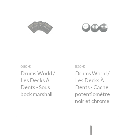
0,50 €
5,20 €
Drums World /
Drums World /
Les Decks À
Les Decks À
Dents
- Sous
Dents
- Cache
bock marshall
potentiomètre
noir et chrome