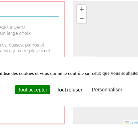
+
−
ecks à dents
un large choix
res, basses, pianos et
aliste jeux de plateau et
utilise des cookies et vous donne le contrôle sur ceux que vous souhaite
Tout accepter
Tout refuser
Personnaliser
30 à 12h et 14h à 18h Lundi
Leafle