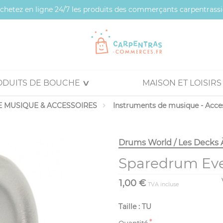
 achetez en ligne 24/7 les produits des commerçants carpentrassi
ODUITS DE BOUCHE
MAISON ET LOISIRS
 MUSIQUE & ACCESSOIRES
Instruments de musique - Acce
Drums World / Les Decks 
Sparedrum Ev
1,00 €
TVA incluse
Taille : TU