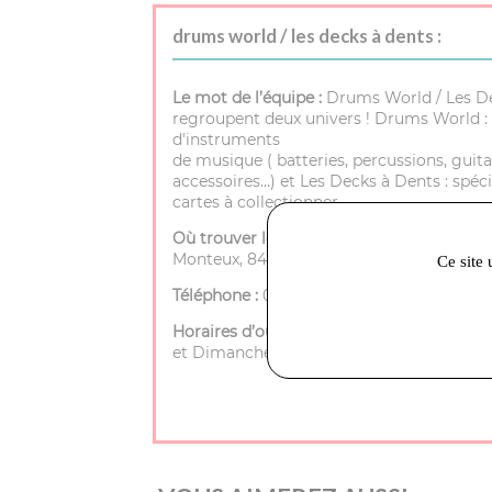
drums world / les decks à dents :
Le mot de l’équipe :
Drums World / Les D
regroupent deux univers ! Drums World : 
d'instruments
de musique ( batteries, percussions, guita
accessoires…) et Les Decks à Dents : spéci
cartes à collectionner.
Où trouver le magasin :
72 rue porte de
Monteux, 84200 Carpentras
Ce site 
Téléphone :
04 90 40 25 35
Horaires d’ouverture :
Mardi à Samedi - 9h
et Dimanche - Fermé