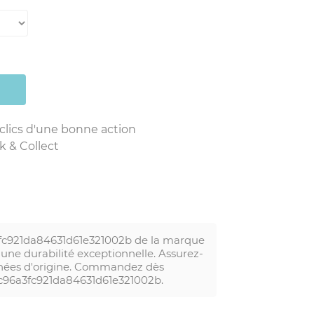
 clics d'une bonne action
k & Collect
3fc921da84631d61e321002b de la marque
une durabilité exceptionnelle. Assurez-
achées d'origine. Commandez dès
c96a3fc921da84631d61e321002b.