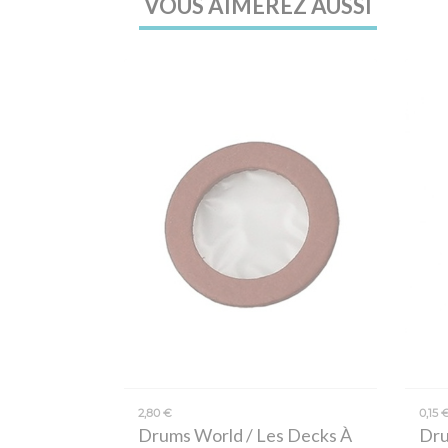
VOUS AIMEREZ AUSSI
2,80 €
0,15 
Drums World / Les Decks À
Dru