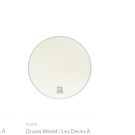
12,00 €
s À
Drums World / Les Decks À