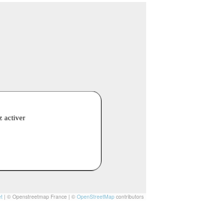
z activer
t
|
© Openstreetmap France | ©
OpenStreetMap
contributors