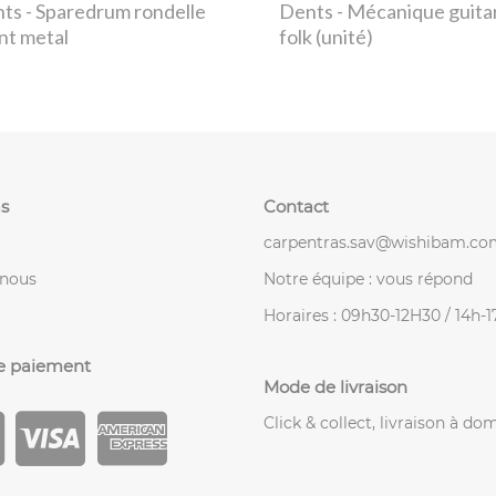
nts
- Sparedrum rondelle
Dents
- Mécanique guita
ant metal
folk (unité)
s
Contact
carpentras.sav@wishibam.co
-nous
Notre équipe : vous répond
Horaires : 09h30-12H30 / 14h-
e paiement
Mode de livraison
Click & collect, livraison à dom