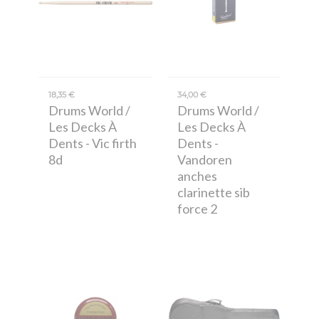
18,35 €
34,00 €
Drums World /
Drums World /
Les Decks À
Les Decks À
Dents
- Vic firth
Dents
-
8d
Vandoren
anches
clarinette sib
force 2