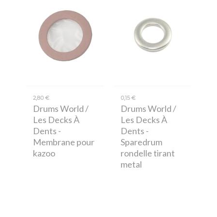
2,80 €
0,15 €
Drums World /
Drums World /
Les Decks À
Les Decks À
Dents
-
Dents
-
Membrane pour
Sparedrum
kazoo
rondelle tirant
metal