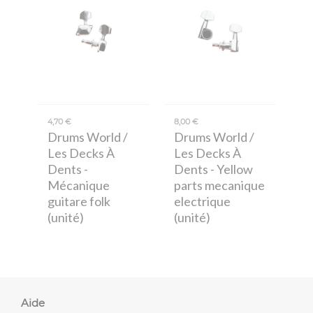
4,70 €
8,00 €
Drums World /
Drums World /
Les Decks À
Les Decks À
Dents
-
Dents
- Yellow
Mécanique
parts mecanique
guitare folk
electrique
(unité)
(unité)
Aide