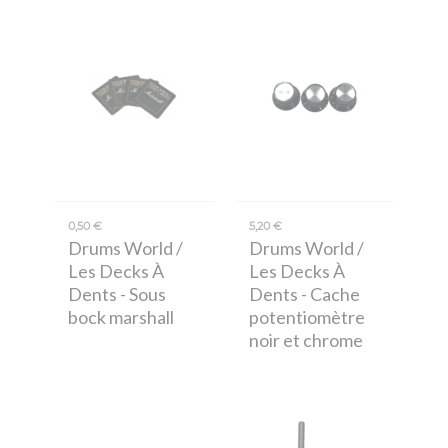
0,50 €
5,20 €
Drums World /
Drums World /
Les Decks À
Les Decks À
Dents
- Sous
Dents
- Cache
bock marshall
potentiomètre
noir et chrome