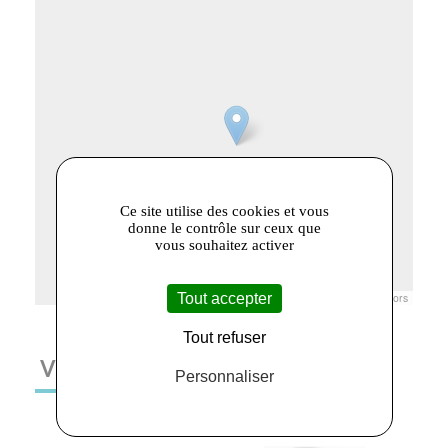
Ce site utilise des cookies et vous
donne le contrôle sur ceux que
vous souhaitez activer
Tout accepter
Leaflet
|
© Openstreetmap France | ©
OpenStreetMap
contributors
Tout refuser
VOUS AIMEREZ AUSSI
Personnaliser