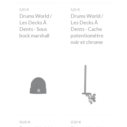
0,50 €
5,20 €
Drums World /
Drums World /
Les Decks À
Les Decks À
Dents
- Sous
Dents
- Cache
bock marshall
potentiomètre
noir et chrome
19,00 €
21,50 €