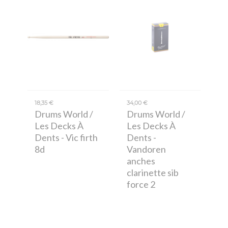
18,35 €
34,00 €
Drums World /
Drums World /
Les Decks À
Les Decks À
Dents
- Vic firth
Dents
-
8d
Vandoren
anches
clarinette sib
force 2