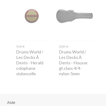
11,00 €
25,90 €
Drums World /
Drums World /
Les Decks À
Les Decks À
Dents
- Herald
Dents
- Housse
colophane
gt.class 4/4-
violoncelle
nylon-5mm
Aide