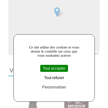
Ce site utilise des cookies et vous
donne le contrôle sur ceux que
Leaflet
|
© Openstreetmap France | ©
OpenStreetMap
contributors
vous souhaitez activer
Tout accepter
VOUS AIMEREZ AUSSI
Tout refuser
Personnaliser