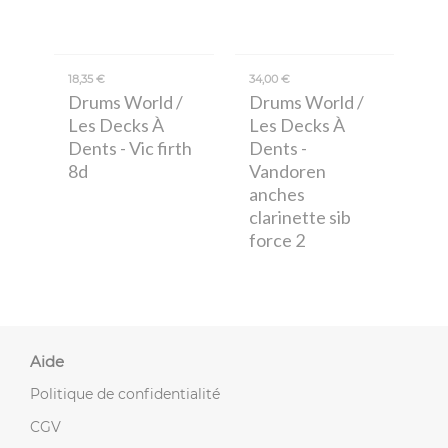
18,35 €
34,00 €
Drums World /
Drums World /
Les Decks À
Les Decks À
Dents
- Vic firth
Dents
-
8d
Vandoren
anches
clarinette sib
force 2
Aide
Politique de confidentialité
CGV