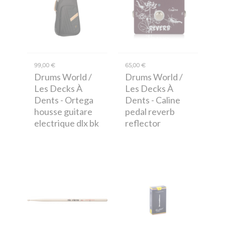
99,00 €
65,00 €
Drums World /
Drums World /
Les Decks À
Les Decks À
Dents
- Ortega
Dents
- Caline
housse guitare
pedal reverb
electrique dlx bk
reflector