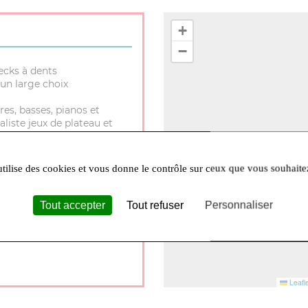
+
−
ecks à dents
un large choix
res, basses, pianos et
aliste jeux de plateau et
utilise des cookies et vous donne le contrôle sur ceux que vous souhaite
Tout accepter
Tout refuser
Personnaliser
30 à 12h et 14h à 18h Lundi
Leafle