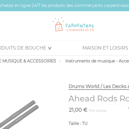
 achetez en ligne 24/7 les produits des commerçants carpentrassi
ODUITS DE BOUCHE
MAISON ET LOISIRS
 MUSIQUE & ACCESSOIRES
Instruments de musique - Acce
Drums World / Les Decks 
Ahead Rods Roc
21,00 €
TVA incluse
Taille : TU