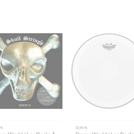
 €
32,90 €