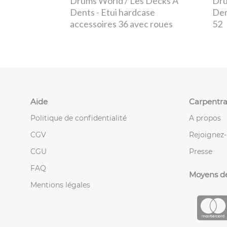
Drums World / Les Decks À
Dru
Dents
- Etui hardcase
De
accessoires 36 avec roues
52
Aide
Carpentra
Politique de confidentialité
A propos
CGV
Rejoignez
CGU
Presse
FAQ
Moyens d
Mentions légales