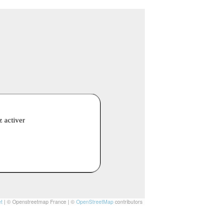
z activer
t
|
© Openstreetmap France | ©
OpenStreetMap
contributors