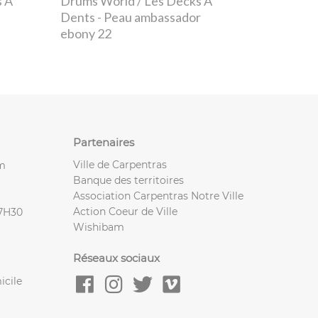
s À
Drums World / Les Decks À
Dents
- Peau ambassador
ebony 22
Partenaires
Ville de Carpentras
m
Banque des territoires
Association Carpentras Notre Ville
Action Coeur de Ville
17H30
Wishibam
Réseaux sociaux
icile