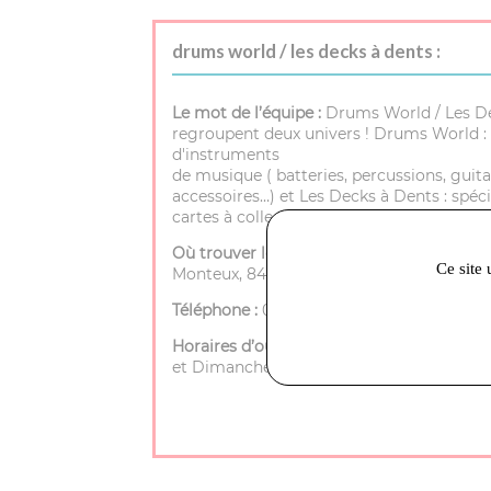
drums world / les decks à dents :
Le mot de l’équipe :
Drums World / Les D
regroupent deux univers ! Drums World : 
d'instruments
de musique ( batteries, percussions, guita
accessoires…) et Les Decks à Dents : spéci
cartes à collectionner.
Où trouver le magasin :
72 rue porte de
Ce site 
Monteux, 84200 Carpentras
Téléphone :
04 90 40 25 35
Horaires d’ouverture :
Mardi à Samedi - 9h
et Dimanche - Fermé