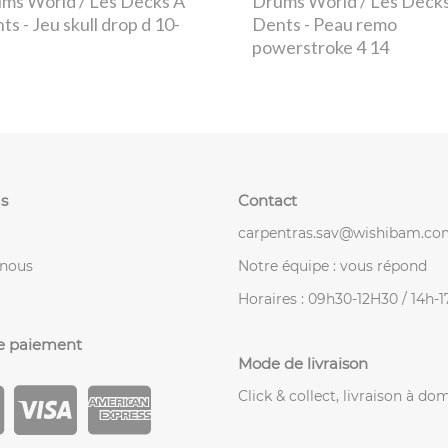
ms World / Les Decks À
Drums World / Les Deck
nts
- Jeu skull drop d 10-
Dents
- Peau remo
powerstroke 4 14
s
Contact
carpentras.sav@wishibam.co
-nous
Notre équipe : vous répond
Horaires : 09h30-12H30 / 14h-
e paiement
Mode de livraison
Click & collect, livraison à dom