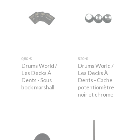
0,50 €
5,20 €
Drums World /
Drums World /
Les Decks À
Les Decks À
Dents
- Sous
Dents
- Cache
bock marshall
potentiomètre
noir et chrome