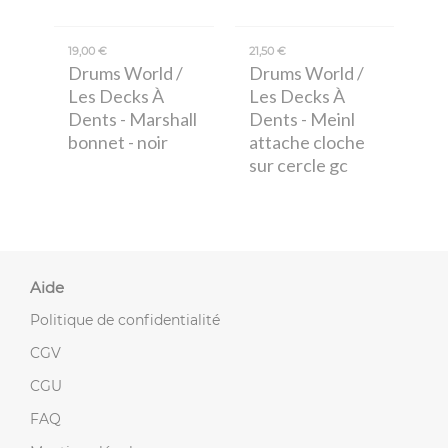
19,00 €
21,50 €
Drums World /
Drums World /
Les Decks À
Les Decks À
Dents
- Marshall
Dents
- Meinl
bonnet - noir
attache cloche
sur cercle gc
Aide
Politique de confidentialité
CGV
CGU
FAQ