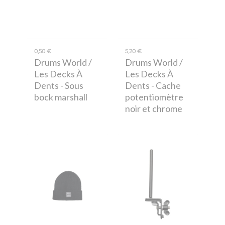
0,50 €
5,20 €
Drums World /
Drums World /
Les Decks À
Les Decks À
Dents
- Sous
Dents
- Cache
bock marshall
potentiomètre
noir et chrome