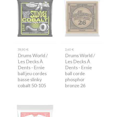
39,90 €
2,40 €
Drums World /
Drums World /
Les Decks À
Les Decks À
Dents
- Ernie
Dents
- Ernie
ball jeu cordes
ball corde
basse slinky
phosphor
cobalt 50-105
bronze 26