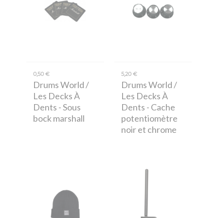
0,50 €
5,20 €
Drums World /
Drums World /
Les Decks À
Les Decks À
Dents
- Sous
Dents
- Cache
bock marshall
potentiomètre
noir et chrome