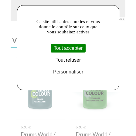
Leaflet
|
© Openstreetmap France | ©
OpenStreetMap
contributors
Ce site utilise des cookies et vous
donne le contrôle sur ceux que
vous souhaitez activer
VOUS AIMEREZ AUSSI
Tout accepter
Tout refuser
Personnaliser
6,30 €
6,30 €
Drums World /
Drums World /