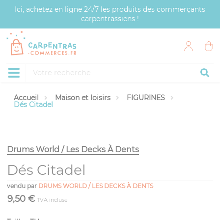
Panneau de gestion des cookies
Ici, achetez en ligne 24/7 les produits des commerçants
carpentrassiens !
Accueil
Maison et loisirs
FIGURINES
Dés Citadel
Drums World / Les Decks À Dents
Dés Citadel
vendu par
DRUMS WORLD / LES DECKS À DENTS
9,50 €
TVA incluse