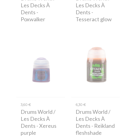
Les Decks À
Les Decks À
Dents
-
Dents
-
Poxwalker
Tesseract glow
3,60 €
6,30 €
Drums World /
Drums World /
Les Decks À
Les Decks À
Dents
- Xereus
Dents
- Reikland
purple
fleshshade