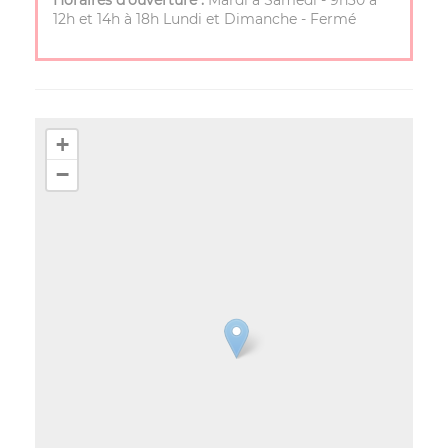
Horaires d’ouverture :
Mardi à Samedi - 9h30 à
12h et 14h à 18h Lundi et Dimanche - Fermé
+
−