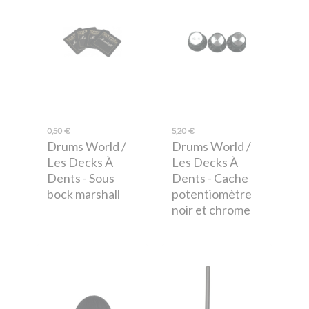
0,50 €
5,20 €
Drums World /
Drums World /
Les Decks À
Les Decks À
Dents
- Sous
Dents
- Cache
bock marshall
potentiomètre
noir et chrome